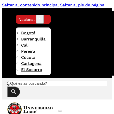
Saltar al contenido principal
Saltar al pie de página
Nacional
Bogotá
Barranquilla
Cali
Pereira
Cúcuta
Cartagena
El Socorro
Buscar