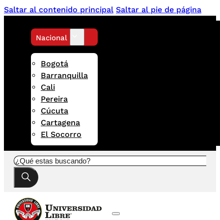
Saltar al contenido principal
Saltar al pie de página
Nacional
Bogotá
Barranquilla
Cali
Pereira
Cúcuta
Cartagena
El Socorro
Buscar