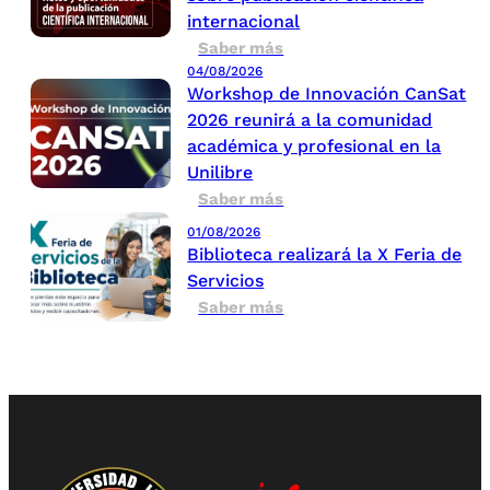
internacional
Saber más
04/08/2026
Workshop de Innovación CanSat
2026 reunirá a la comunidad
académica y profesional en la
Unilibre
Saber más
01/08/2026
Biblioteca realizará la X Feria de
Servicios
Saber más