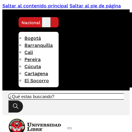
Saltar al contenido principal
Saltar al pie de página
Nacional
Bogotá
Barranquilla
Cali
Pereira
Cúcuta
Cartagena
El Socorro
Buscar