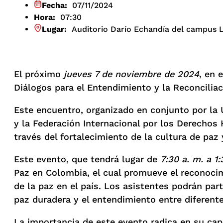
Fecha:
07/11/2024
Hora:
07:30
Lugar:
Auditorio Darío Echandía del campus 
El próximo
jueves 7 de noviembre de 2024
, en 
Diálogos para el Entendimiento y la Reconciliac
Este encuentro, organizado en conjunto por la
y la Federación Internacional por los Derechos 
través del fortalecimiento de la cultura de paz y
Este evento, que tendrá lugar de
7:30 a. m. a 1:
Paz en Colombia, el cual promueve el reconocim
de la paz en el país. Los asistentes podrán pa
paz duradera y el entendimiento entre diferente
La importancia de este evento radica en su cap