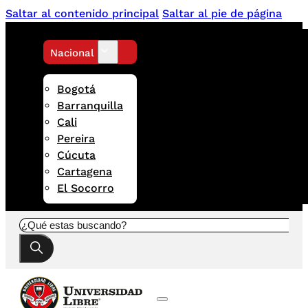
Saltar al contenido principal
Saltar al pie de página
Nacional
Bogotá
Barranquilla
Cali
Pereira
Cúcuta
Cartagena
El Socorro
Buscar