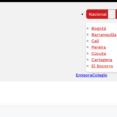
Nacional
Bogotá
Barranquilla
Cali
Pereira
Cúcuta
Cartagena
El Socorro
Emisora
Colegio