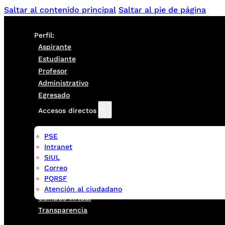
Saltar al contenido principal
Saltar al pie de página
Perfil:
Aspirante
Estudiante
Profesor
Administrativo
Egresado
Accesos directos
PSE
Intranet
SIUL
Correo
PQRSF
Atención al ciudadano
Campus virtual
Transparencia