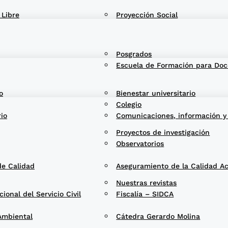
 Libre
Proyección Social
Posgrados
Escuela de Formación para Doc
o
Bienestar universitario
Colegio
rio
Comunicaciones, información y
Proyectos de investigación
Observatorios
de Calidad
Aseguramiento de la Calidad A
Nuestras revistas
onal del Servicio Civil
Fiscalía – SIDCA
Ambiental
Cátedra Gerardo Molina