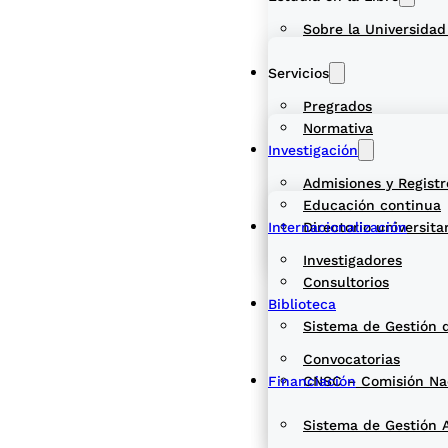
Sobre la Universidad
Servicios
Pregrados
Normativa
Investigación
Admisiones y Registr
Educación continua
Internacionalización
Directorio universita
Investigadores
Consultorios
Biblioteca
Sistema de Gestión 
Convocatorias
Financiación
CNSC – Comisión Naci
Sistema de Gestión 