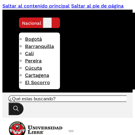
Saltar al contenido principal
Saltar al pie de página
Nacional
Bogotá
Barranquilla
Cali
Pereira
Cúcuta
Cartagena
El Socorro
Buscar