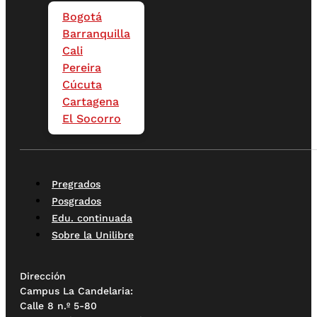
Bogotá
Barranquilla
Cali
Pereira
Cúcuta
Cartagena
El Socorro
Pregrados
Posgrados
Edu. continuada
Sobre la Unilibre
Dirección
Campus La Candelaria:
Calle 8 n.º 5-80