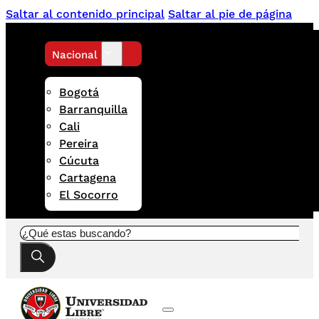
Saltar al contenido principal
Saltar al pie de página
Nacional
Bogotá
Barranquilla
Cali
Pereira
Cúcuta
Cartagena
El Socorro
Buscar