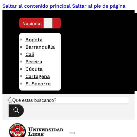
Saltar al contenido principal
Saltar al pie de página
Nacional
Bogotá
Barranquilla
Cali
Pereira
Cúcuta
Cartagena
El Socorro
Buscar