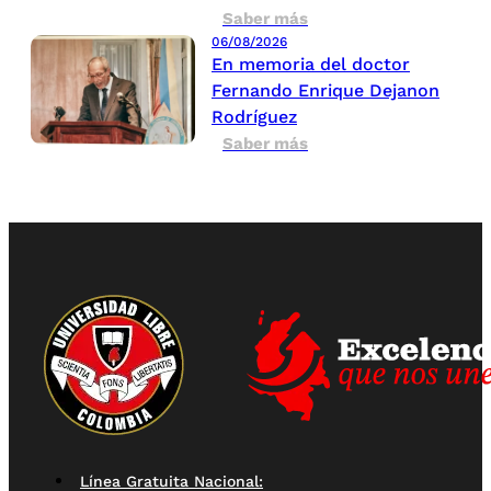
Saber más
06/08/2026
En memoria del doctor
Fernando Enrique Dejanon
Rodríguez
Saber más
Línea Gratuita Nacional: