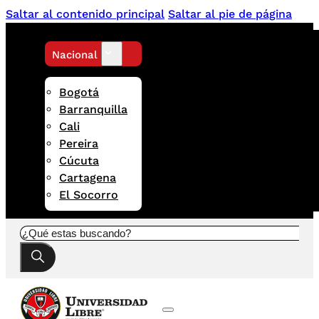
Saltar al contenido principal
Saltar al pie de página
Nacional
Bogotá
Barranquilla
Cali
Pereira
Cúcuta
Cartagena
El Socorro
Buscar