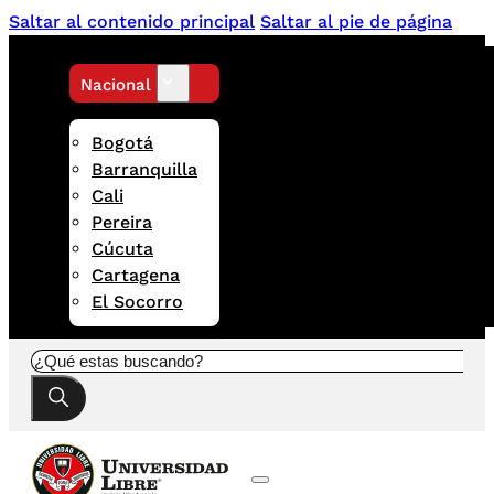
Saltar al contenido principal
Saltar al pie de página
Nacional
Bogotá
Barranquilla
Cali
Pereira
Cúcuta
Cartagena
El Socorro
Buscar