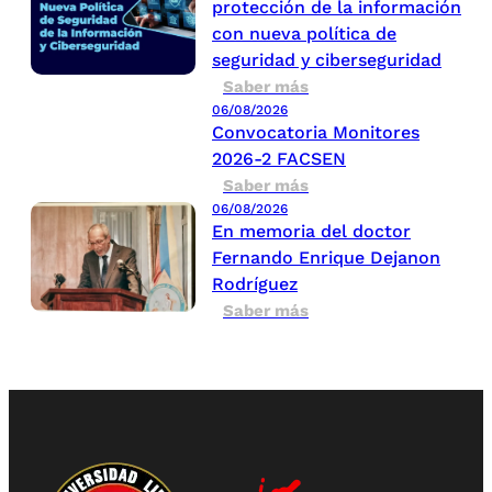
protección de la información
con nueva política de
seguridad y ciberseguridad
Saber más
06/08/2026
Convocatoria Monitores
2026-2 FACSEN
Saber más
06/08/2026
En memoria del doctor
Fernando Enrique Dejanon
Rodríguez
Saber más