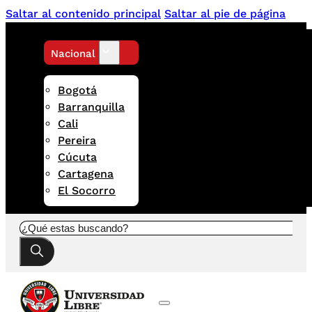
Saltar al contenido principal
Saltar al pie de página
Nacional
Bogotá
Barranquilla
Cali
Pereira
Cúcuta
Cartagena
El Socorro
Buscar