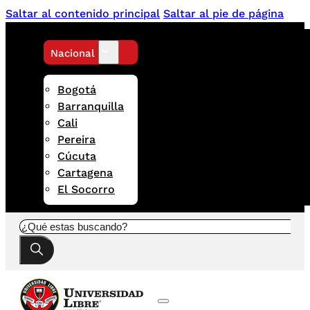
Saltar al contenido principal
Saltar al pie de página
Nacional
Bogotá
Barranquilla
Cali
Pereira
Cúcuta
Cartagena
El Socorro
Buscar