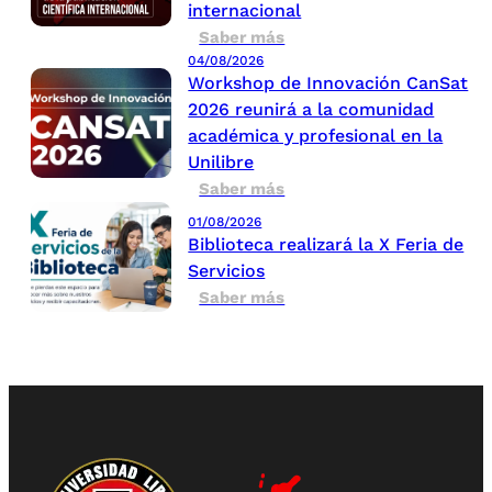
internacional
Saber más
04/08/2026
Workshop de Innovación CanSat
2026 reunirá a la comunidad
académica y profesional en la
Unilibre
Saber más
01/08/2026
Biblioteca realizará la X Feria de
Servicios
Saber más