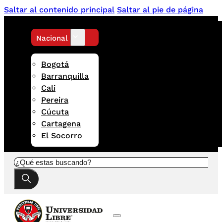
Saltar al contenido principal
Saltar al pie de página
Nacional
Bogotá
Barranquilla
Cali
Pereira
Cúcuta
Cartagena
El Socorro
Buscar