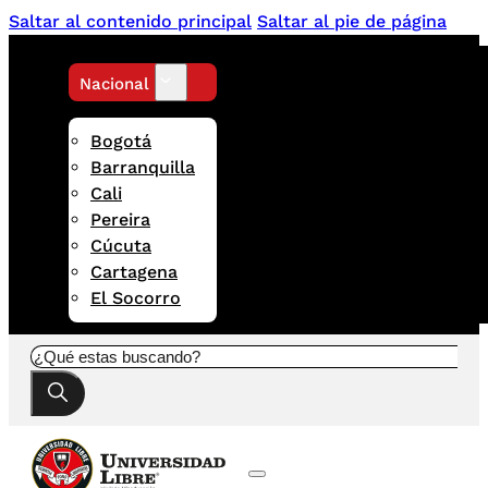
Saltar al contenido principal
Saltar al pie de página
Nacional
Bogotá
Barranquilla
Cali
Pereira
Cúcuta
Cartagena
El Socorro
Buscar