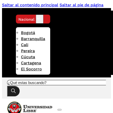
Saltar al contenido principal
Saltar al pie de página
Nacional
Bogotá
Barranquilla
Cali
Pereira
Cúcuta
Cartagena
El Socorro
Buscar