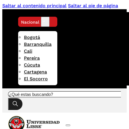
Saltar al contenido principal
Saltar al pie de página
Nacional
Bogotá
Barranquilla
Cali
Pereira
Cúcuta
Cartagena
El Socorro
Buscar