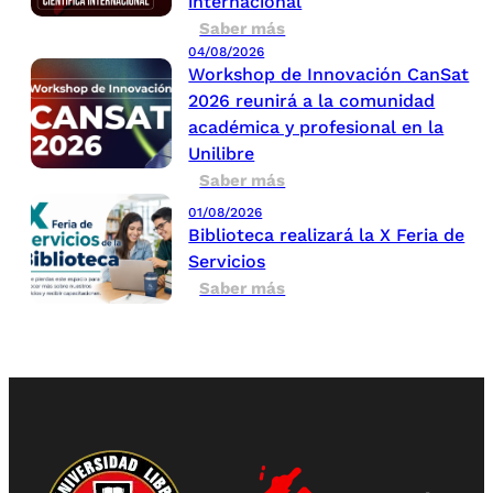
internacional
Saber más
04/08/2026
Workshop de Innovación CanSat
2026 reunirá a la comunidad
académica y profesional en la
Unilibre
Saber más
01/08/2026
Biblioteca realizará la X Feria de
Servicios
Saber más