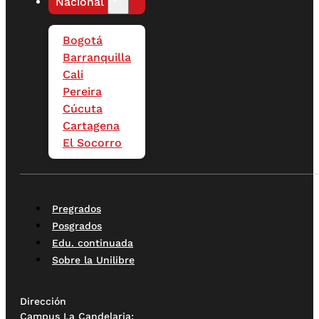
Nacional
Bogotá
Barranquilla
Cali
Pereira
Cúcuta
Cartagena
El Socorro
Pregrados
Posgrados
Edu. continuada
Sobre la Unilibre
Dirección
Campus La Candelaria: