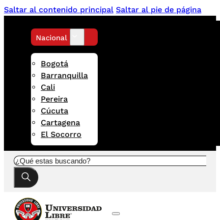
Saltar al contenido principal
Saltar al pie de página
Nacional
Bogotá
Barranquilla
Cali
Pereira
Cúcuta
Cartagena
El Socorro
Buscar