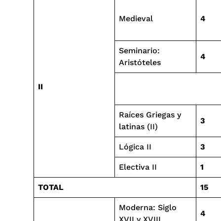
Medieval
4
Seminario:
4
Aristóteles
II
Raíces Griegas y
3
latinas (II)
Lógica II
3
Electiva II
1
TOTAL
15
Moderna: Siglo
4
XVII y XVIII