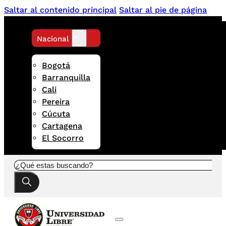
Saltar al contenido principal
Saltar al pie de página
Nacional
Bogotá
Barranquilla
Cali
Pereira
Cúcuta
Cartagena
El Socorro
Buscar