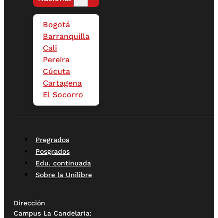
Bogotá
Barranquilla
Cali
Pereira
Cúcuta
Cartagena
El Socorro
Pregrados
Posgrados
Edu. continuada
Sobre la Unilibre
Dirección
Campus La Candelaria: