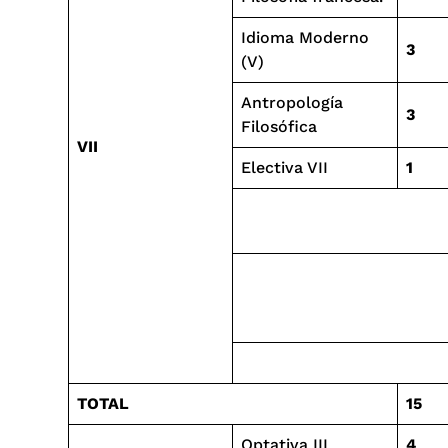
Idioma Moderno
3
(V)
Antropología
3
Filosófica
VII
Electiva VII
1
TOTAL
15
Optativa III
4