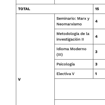
TOTAL
15
Seminario: Marx y
4
Neomarxismo
Metodología de la
4
investigación II
Idioma Moderno
3
(III)
Psicología
3
Electiva V
1
V