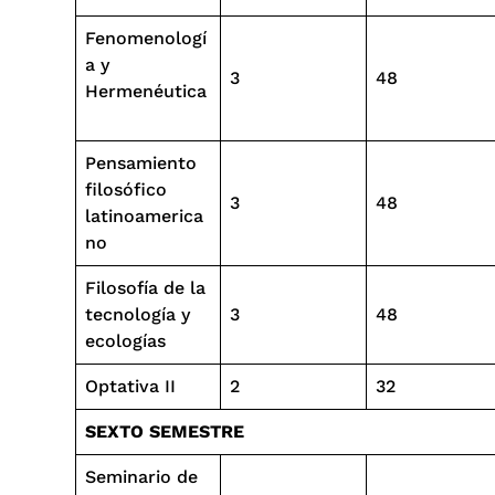
Fenomenologí
a y
3
48
Hermenéutica
Pensamiento
filosófico
3
48
latinoamerica
no
Filosofía de la
tecnología y
3
48
ecologías
Optativa II
2
32
SEXTO SEMESTRE
Seminario de