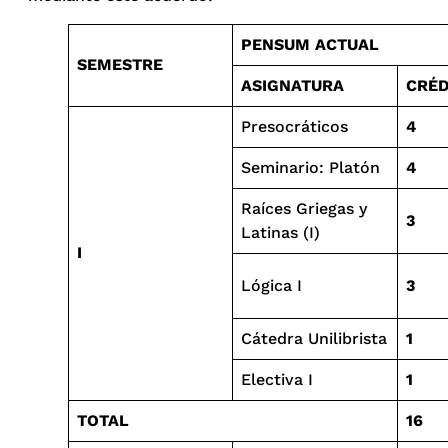
PENSUM ACTUAL
SEMESTRE
ASIGNATURA
CRÉD
Presocráticos
4
Seminario: Platón
4
Raíces Griegas y
3
Latinas (I)
I
Lógica I
3
Cátedra Unilibrista
1
Electiva I
1
TOTAL
16