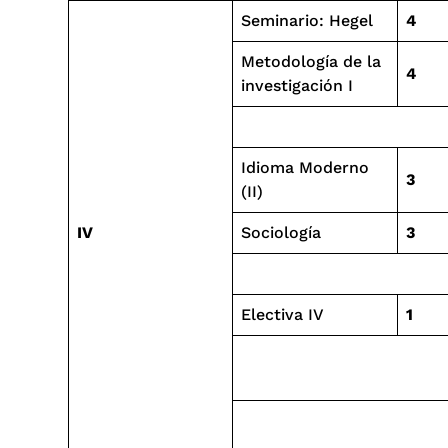
Seminario: Hegel
4
Metodología de la
4
investigación I
Idioma Moderno
3
(II)
IV
Sociología
3
Electiva IV
1