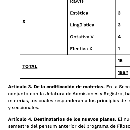
Rawls
Estética
3
X
Lingüística
3
Optativa V
4
Electiva X
1
15
TOTAL
155#
Artículo 3. De la codificación de materias.
En la Secc
conjunto con la Jefatura de Admisiones y Registro, b
materias, los cuales responderán a los principios de 
y seccionales.
Artículo 4. Destinatarios de los nuevos planes.
El nue
semestre del pensum anterior del programa de Filosof