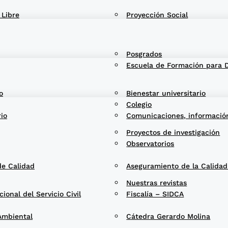
 Libre
Proyección Social
Posgrados
Escuela de Formación para 
o
Bienestar universitario
Colegio
rio
Comunicaciones, informació
Proyectos de investigación
Observatorios
de Calidad
Aseguramiento de la Calida
Nuestras revistas
onal del Servicio Civil
Fiscalía – SIDCA
Ambiental
Cátedra Gerardo Molina