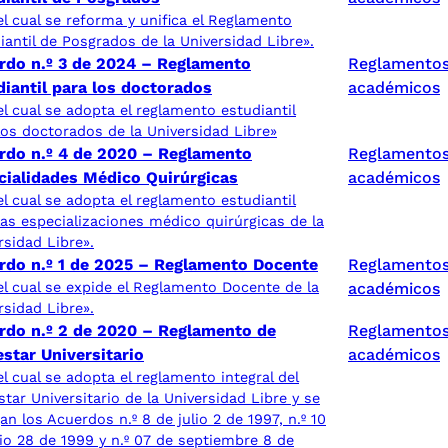
el cual se reforma y unifica el Reglamento
iantil de Posgrados de la Universidad Libre».
rdo n.º 3 de 2024 – Reglamento
Reglamento
diantil para los doctorados
académicos
el cual se adopta el reglamento estudiantil
los doctorados de la Universidad Libre»
rdo n.º 4 de 2020 – Reglamento
Reglamento
cialidades Médico Quirúrgicas
académicos
el cual se adopta el reglamento estudiantil
las especializaciones médico quirúrgicas de la
rsidad Libre».
rdo n.º 1 de 2025 – Reglamento Docente
Reglamento
el cual se expide el Reglamento Docente de la
académicos
rsidad Libre».
rdo n.º 2 de 2020 – Reglamento de
Reglamento
star Universitario
académicos
el cual se adopta el reglamento integral del
star Universitario de la Universidad Libre y se
an los Acuerdos n.º 8 de julio 2 de 1997, n.º 10
lio 28 de 1999 y n.º 07 de septiembre 8 de