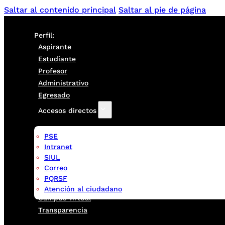
Saltar al contenido principal
Saltar al pie de página
Perfil:
Aspirante
Estudiante
Profesor
Administrativo
Egresado
Accesos directos
PSE
Intranet
SIUL
Correo
PQRSF
Atención al ciudadano
Campus virtual
Transparencia