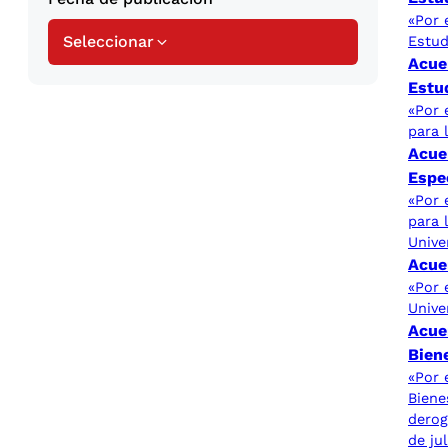
«Por 
Seleccionar
Estud
Acue
Estu
«Por 
para 
Acue
Espe
«Por 
para 
Unive
Acue
«Por 
Unive
Acue
Biene
«Por 
Biene
derog
de ju