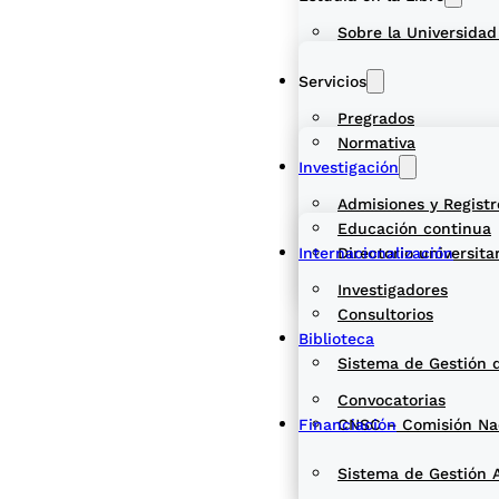
Sobre la Universidad
Servicios
Pregrados
Normativa
Investigación
Admisiones y Registr
Educación continua
Internacionalización
Directorio universita
Investigadores
Consultorios
Biblioteca
Sistema de Gestión 
Convocatorias
Financiación
CNSC – Comisión Naci
Sistema de Gestión 