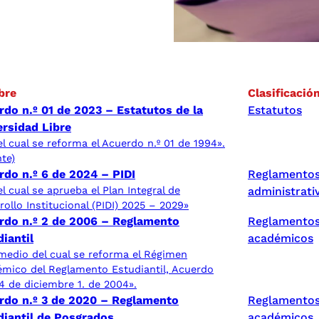
bre
Clasificació
rdo n.º 01 de 2023 – Estatutos de la
Estatutos
ersidad Libre
el cual se reforma el Acuerdo n.º 01 de 1994».
nte)
rdo n.º 6 de 2024 – PIDI
Reglamento
el cual se aprueba el Plan Integral de
administrati
rollo Institucional (PIDI) 2025 – 2029»
rdo n.º 2 de 2006 – Reglamento
Reglamento
iantil
académicos
medio del cual se reforma el Régimen
mico del Reglamento Estudiantil, Acuerdo
4 de diciembre 1. de 2004».
rdo n.º 3 de 2020 – Reglamento
Reglamento
diantil de Posgrados
académicos