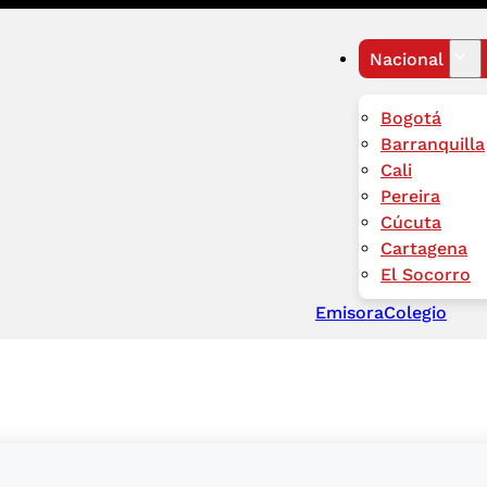
Nacional
Bogotá
Barranquilla
Cali
Pereira
Cúcuta
Cartagena
El Socorro
Emisora
Colegio