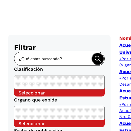
Nom
Acue
Filtrar
Univ
«Por 
(Vige
Clasificación
Acue
«Por 
Desar
Acue
Seleccionar
Estud
Órgano que expide
«Por 
Acadé
No. 0
Acue
Seleccionar
Estu
Fecha de publicación