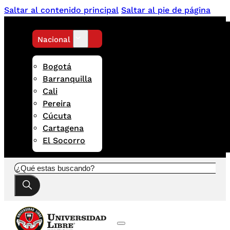
Saltar al contenido principal
Saltar al pie de página
Nacional
Bogotá
Barranquilla
Cali
Pereira
Cúcuta
Cartagena
El Socorro
Buscar