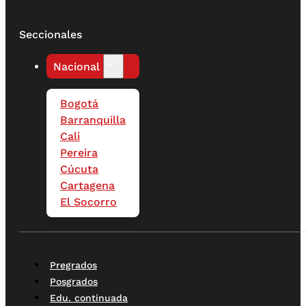
Seccionales
Nacional
Bogotá
Barranquilla
Cali
Pereira
Cúcuta
Cartagena
El Socorro
Pregrados
Posgrados
Edu. continuada