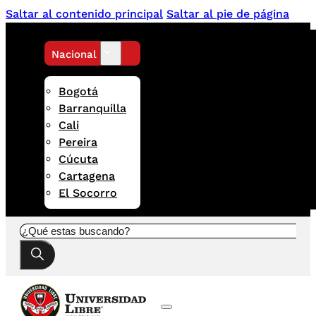
Saltar al contenido principal
Saltar al pie de página
Nacional
Bogotá
Barranquilla
Cali
Pereira
Cúcuta
Cartagena
El Socorro
Buscar