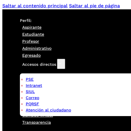
Saltar al contenido principal
Saltar al pie de página
Perfil:
Aspirante
Estudiante
Profesor
Administrativo
Egresado
Accesos directos
PSE
Intranet
SIUL
Correo
PQRSF
Atención al ciudadano
Campus virtual
Transparencia