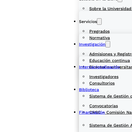
Sobre la Universidad
Servicios
Pregrados
Normativa
Investigación
Admisiones y Registr
Educación continua
Internacionalización
Directorio universita
Investigadores
Consultorios
Biblioteca
Sistema de Gestión 
Convocatorias
Financiación
CNSC – Comisión Naci
Sistema de Gestión 