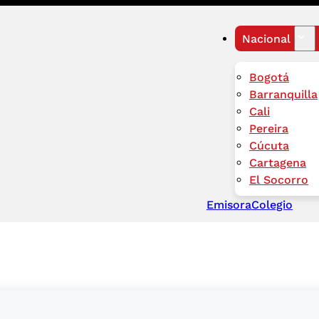
Nacional
Bogotá
Barranquilla
Cali
Pereira
Cúcuta
Cartagena
El Socorro
Emisora
Colegio