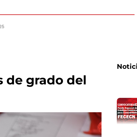
25
Notic
s de grado del