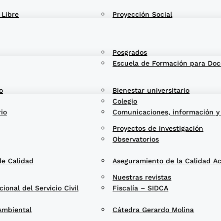
 Libre
Proyección Social
Posgrados
Escuela de Formación para Doc
o
Bienestar universitario
Colegio
rio
Comunicaciones, información y
Proyectos de investigación
Observatorios
de Calidad
Aseguramiento de la Calidad A
Nuestras revistas
onal del Servicio Civil
Fiscalía – SIDCA
Ambiental
Cátedra Gerardo Molina