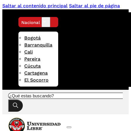
Saltar al contenido principal
Saltar al pie de página
Nacional
Bogotá
Barranquilla
Cali
Pereira
Cúcuta
Cartagena
El Socorro
Buscar