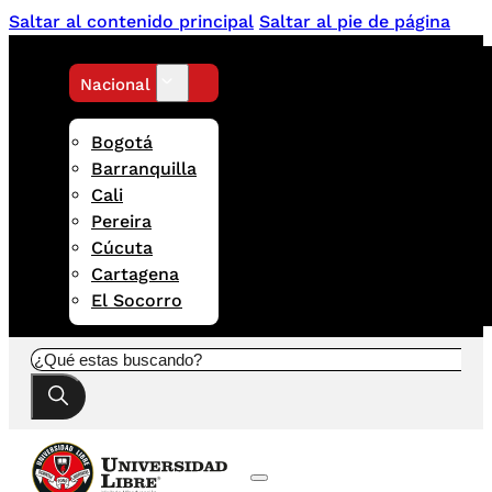
Saltar al contenido principal
Saltar al pie de página
Nacional
Bogotá
Barranquilla
Cali
Pereira
Cúcuta
Cartagena
El Socorro
Buscar