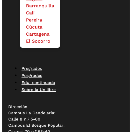
Barranquilla
Cali
Pereira
Cúcuta
Cartagena
El Socorro
Pregrados
Posgrados
Edu. continuada
Sobre la Unilibre
Dirección
Campus La Candelaria:
Calle 8 n.º 5-80
Campus El Bosque Popular:
Carrera 70 n.º 53-40