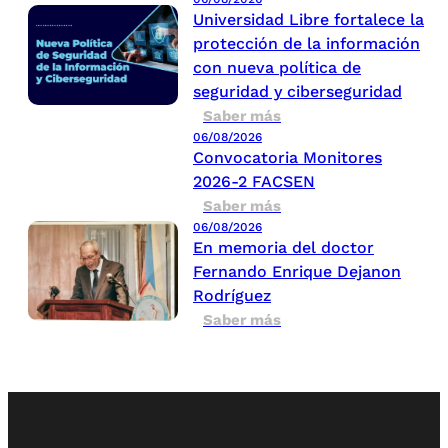
Universidad Libre fortalece la
protección de la información
con nueva política de
seguridad y ciberseguridad
Saber más
06/08/2026
Convocatoria Monitores
2026-2 FACSEN
Saber más
06/08/2026
En memoria del doctor
Fernando Enrique Dejanon
Rodríguez
Saber más