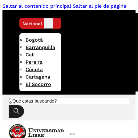
Saltar al contenido principal
Saltar al pie de página
Nacional
Bogotá
Barranquilla
Cali
Pereira
Cúcuta
Cartagena
El Socorro
Buscar