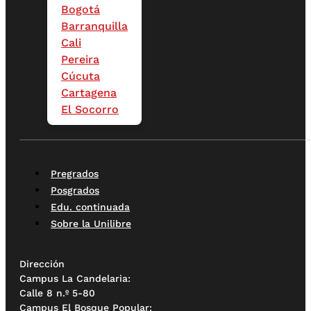
Bogotá
Barranquilla
Cali
Pereira
Cúcuta
Cartagena
El Socorro
Pregrados
Posgrados
Edu. continuada
Sobre la Unilibre
Dirección
Campus La Candelaria:
Calle 8 n.º 5-80
Campus El Bosque Popular: