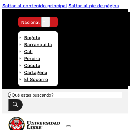
Saltar al contenido principal
Saltar al pie de página
Nacional
Bogotá
Barranquilla
Cali
Pereira
Cúcuta
Cartagena
El Socorro
Buscar