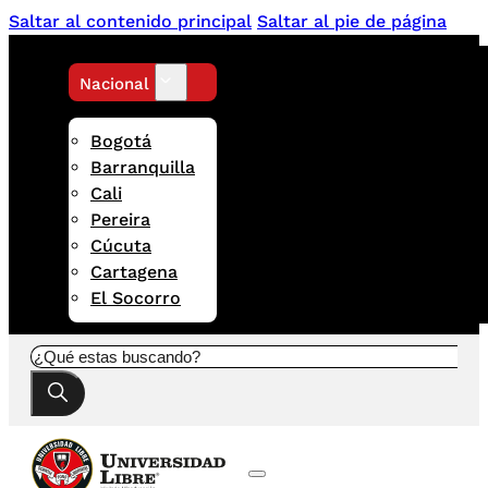
Saltar al contenido principal
Saltar al pie de página
Nacional
Bogotá
Barranquilla
Cali
Pereira
Cúcuta
Cartagena
El Socorro
Buscar