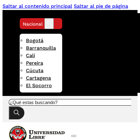
Saltar al contenido principal
Saltar al pie de página
Nacional
Bogotá
Barranquilla
Cali
Pereira
Cúcuta
Cartagena
El Socorro
Buscar