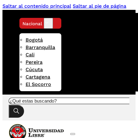
Saltar al contenido principal
Saltar al pie de página
Nacional
Bogotá
Barranquilla
Cali
Pereira
Cúcuta
Cartagena
El Socorro
Buscar