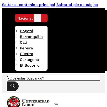
Saltar al contenido principal
Saltar al pie de página
Nacional
Bogotá
Barranquilla
Cali
Pereira
Cúcuta
Cartagena
El Socorro
Buscar