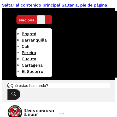
Saltar al contenido principal
Saltar al pie de página
Nacional
Bogotá
Barranquilla
Cali
Pereira
Cúcuta
Cartagena
El Socorro
Buscar