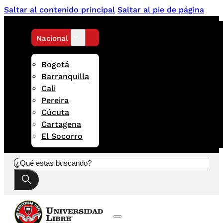
Saltar al contenido principal
Saltar al pie de página
Nacional
Bogotá
Barranquilla
Cali
Pereira
Cúcuta
Cartagena
El Socorro
Buscar