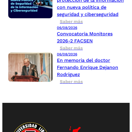
protección de la información
con nueva política de
seguridad y ciberseguridad
Saber más
06/08/2026
Convocatoria Monitores
2026-2 FACSEN
Saber más
06/08/2026
En memoria del doctor
Fernando Enrique Dejanon
Rodríguez
Saber más