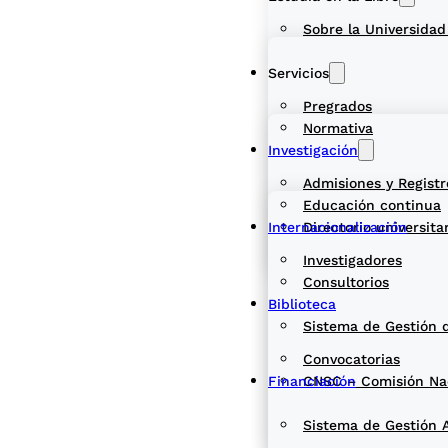
Sobre la Universidad
Servicios
Pregrados
Normativa
Investigación
Admisiones y Registr
Educación continua
Internacionalización
Directorio universita
Investigadores
Consultorios
Biblioteca
Sistema de Gestión 
Convocatorias
Financiación
CNSC – Comisión Naci
Sistema de Gestión 