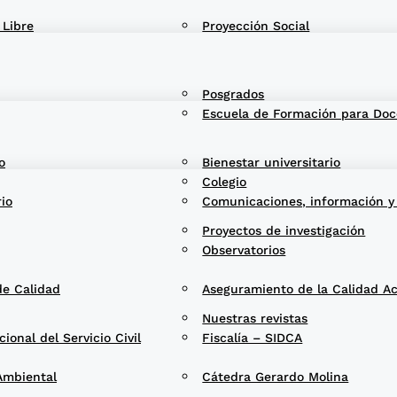
 Libre
Proyección Social
Posgrados
Escuela de Formación para Doc
o
Bienestar universitario
Colegio
rio
Comunicaciones, información y
Proyectos de investigación
Observatorios
de Calidad
Aseguramiento de la Calidad A
Nuestras revistas
onal del Servicio Civil
Fiscalía – SIDCA
Ambiental
Cátedra Gerardo Molina