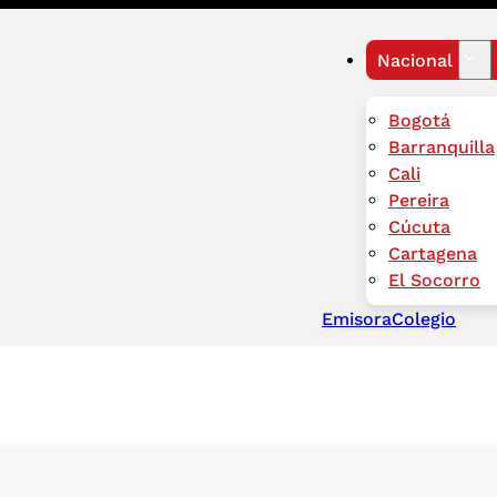
Nacional
Bogotá
Barranquilla
Cali
Pereira
Cúcuta
Cartagena
El Socorro
Emisora
Colegio