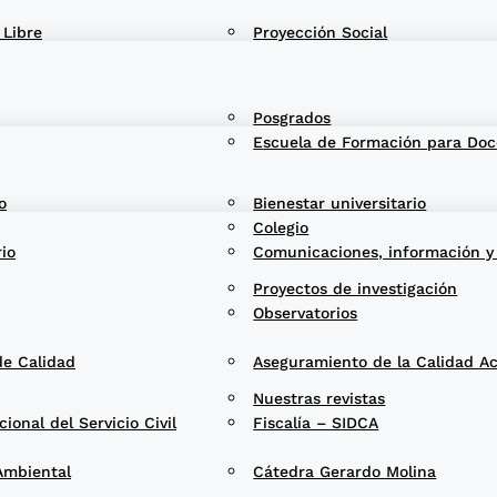
 Libre
Proyección Social
Posgrados
Escuela de Formación para Doc
o
Bienestar universitario
Colegio
rio
Comunicaciones, información y
Proyectos de investigación
Observatorios
de Calidad
Aseguramiento de la Calidad A
Nuestras revistas
onal del Servicio Civil
Fiscalía – SIDCA
Ambiental
Cátedra Gerardo Molina