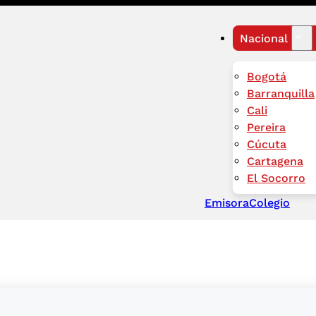
Nacional
Bogotá
Barranquilla
Cali
Pereira
Cúcuta
Cartagena
El Socorro
Emisora
Colegio