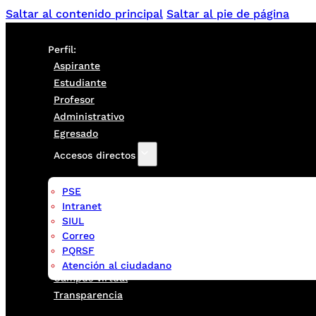
Saltar al contenido principal
Saltar al pie de página
Perfil:
Aspirante
Estudiante
Profesor
Administrativo
Egresado
Accesos directos
PSE
Intranet
SIUL
Correo
PQRSF
Atención al ciudadano
Campus virtual
Transparencia