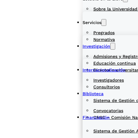
Sobre la Universidad
Servicios
Pregrados
Normativa
Investigación
Admisiones y Registr
Educación continua
Internacionalización
Directorio universita
Investigadores
Consultorios
Biblioteca
Sistema de Gestión 
Convocatorias
Financiación
CNSC – Comisión Naci
Sistema de Gestión 