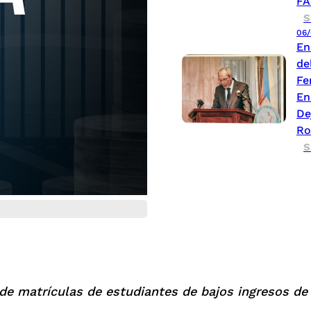
FA
S
06/
En
de
Fe
En
De
Ro
S
de matrículas de estudiantes de bajos ingresos de