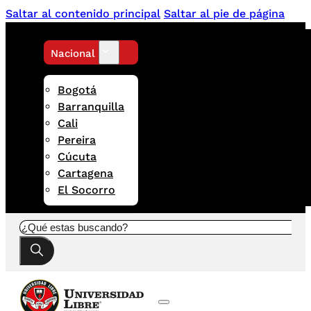
Saltar al contenido principal
Saltar al pie de página
Nacional
Bogotá
Barranquilla
Cali
Pereira
Cúcuta
Cartagena
El Socorro
Buscar