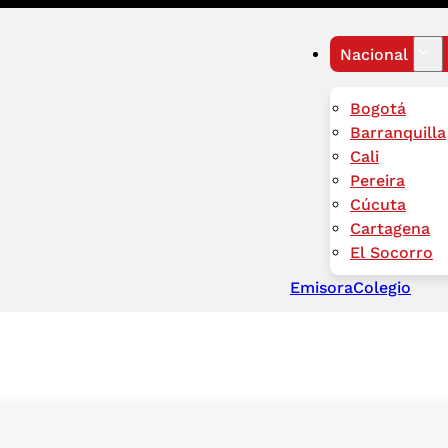
Nacional
Bogotá
Barranquilla
Cali
Pereira
Cúcuta
Cartagena
El Socorro
Emisora
Colegio