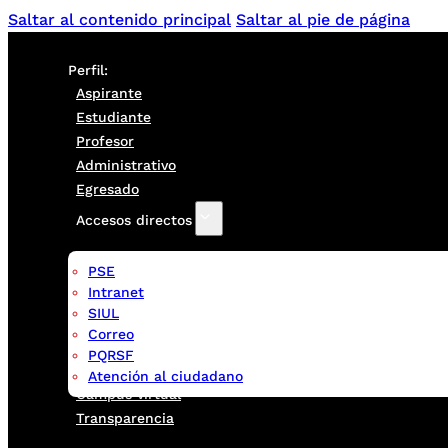
Saltar al contenido principal
Saltar al pie de página
Perfil:
Aspirante
Estudiante
Profesor
Administrativo
Egresado
Accesos directos
PSE
Intranet
SIUL
Correo
PQRSF
Atención al ciudadano
Campus virtual
Transparencia