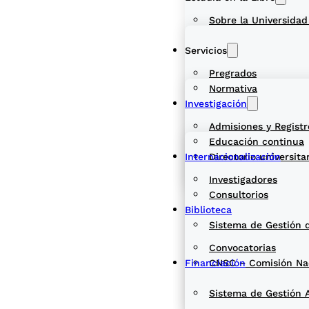
Sobre la Universidad
Servicios
Pregrados
Normativa
Investigación
Admisiones y Registr
Educación continua
Internacionalización
Directorio universita
Investigadores
Consultorios
Biblioteca
Sistema de Gestión 
Convocatorias
Financiación
CNSC – Comisión Naci
Sistema de Gestión 