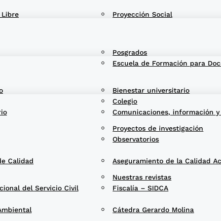
 Libre
Proyección Social
Posgrados
Escuela de Formación para Doc
o
Bienestar universitario
Colegio
rio
Comunicaciones, información y
Proyectos de investigación
Observatorios
de Calidad
Aseguramiento de la Calidad A
Nuestras revistas
onal del Servicio Civil
Fiscalía – SIDCA
Ambiental
Cátedra Gerardo Molina