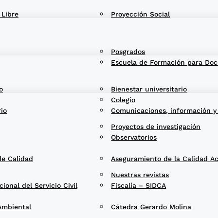
 Libre
Proyección Social
Posgrados
Escuela de Formación para Doc
o
Bienestar universitario
Colegio
rio
Comunicaciones, información y
Proyectos de investigación
Observatorios
de Calidad
Aseguramiento de la Calidad A
Nuestras revistas
onal del Servicio Civil
Fiscalía – SIDCA
Ambiental
Cátedra Gerardo Molina