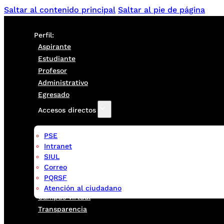
Saltar al contenido principal
Saltar al pie de página
Perfil:
Aspirante
Estudiante
Profesor
Administrativo
Egresado
Accesos directos
PSE
Intranet
SIUL
Correo
PQRSF
Atención al ciudadano
Campus virtual
Transparencia