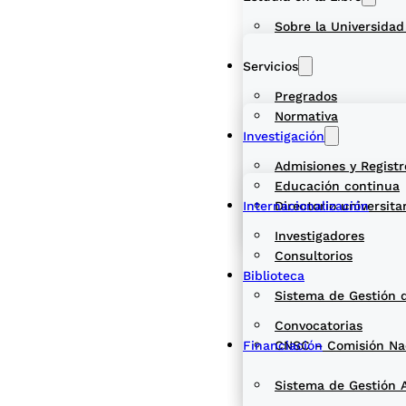
Sobre la Universidad
Servicios
Pregrados
Normativa
Investigación
Admisiones y Registr
Educación continua
Internacionalización
Directorio universita
Investigadores
Consultorios
Biblioteca
Sistema de Gestión 
Convocatorias
Financiación
CNSC – Comisión Naci
Sistema de Gestión 