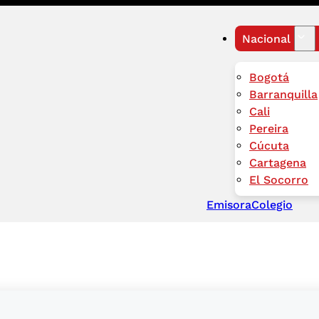
Nacional
Bogotá
Barranquilla
Cali
Pereira
Cúcuta
Cartagena
El Socorro
Emisora
Colegio