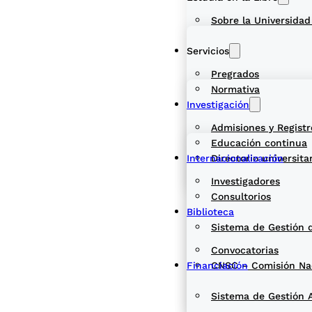
Sobre la Universidad
Servicios
Pregrados
Normativa
Investigación
Admisiones y Registr
Educación continua
Internacionalización
Directorio universita
Investigadores
Consultorios
Biblioteca
Sistema de Gestión 
Convocatorias
Financiación
CNSC – Comisión Naci
Sistema de Gestión 