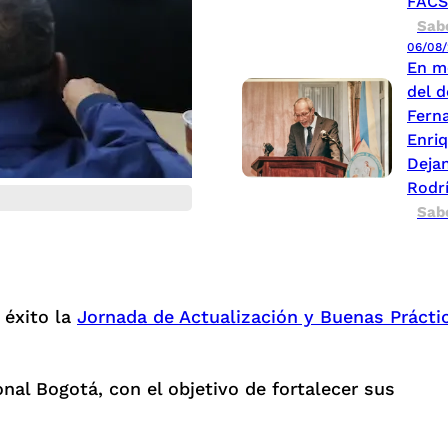
FAC
Sab
06/08
En m
del d
Fern
Enri
Deja
Rodr
Sab
 éxito la
Jornada de Actualización y Buenas Prácti
onal Bogotá, con el objetivo de fortalecer sus