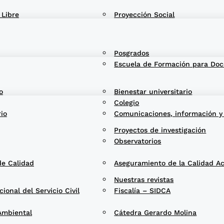
 Libre
Proyección Social
Posgrados
Escuela de Formación para Doc
o
Bienestar universitario
Colegio
rio
Comunicaciones, información y
Proyectos de investigación
Observatorios
de Calidad
Aseguramiento de la Calidad A
Nuestras revistas
onal del Servicio Civil
Fiscalía – SIDCA
Ambiental
Cátedra Gerardo Molina