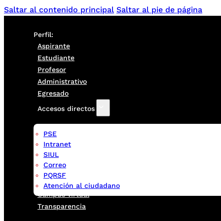
Saltar al contenido principal
Saltar al pie de página
Perfil:
Aspirante
Estudiante
Profesor
Administrativo
Egresado
Accesos directos
PSE
Intranet
SIUL
Correo
PQRSF
Atención al ciudadano
Campus virtual
Transparencia