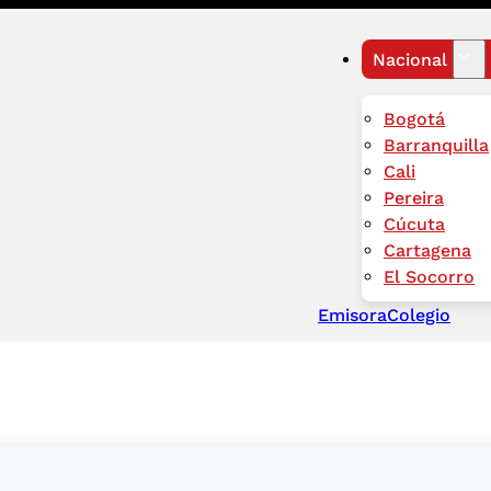
Nacional
Bogotá
Barranquilla
Cali
Pereira
Cúcuta
Cartagena
El Socorro
Emisora
Colegio