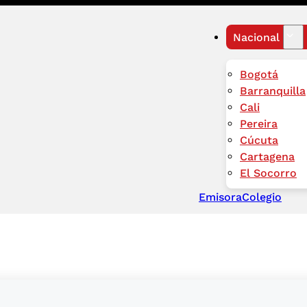
Nacional
Bogotá
Barranquilla
Cali
Pereira
Cúcuta
Cartagena
El Socorro
Emisora
Colegio