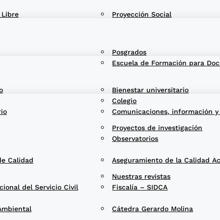
 Libre
Proyección Social
Posgrados
Escuela de Formación para Doc
o
Bienestar universitario
Colegio
rio
Comunicaciones, información y
Proyectos de investigación
Observatorios
de Calidad
Aseguramiento de la Calidad A
Nuestras revistas
onal del Servicio Civil
Fiscalía – SIDCA
Ambiental
Cátedra Gerardo Molina