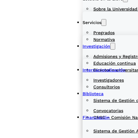
Sobre la Universidad
Servicios
Pregrados
Normativa
Investigación
Admisiones y Registr
Educación continua
Internacionalización
Directorio universita
Investigadores
Consultorios
Biblioteca
Sistema de Gestión 
Convocatorias
Financiación
CNSC – Comisión Naci
Sistema de Gestión 