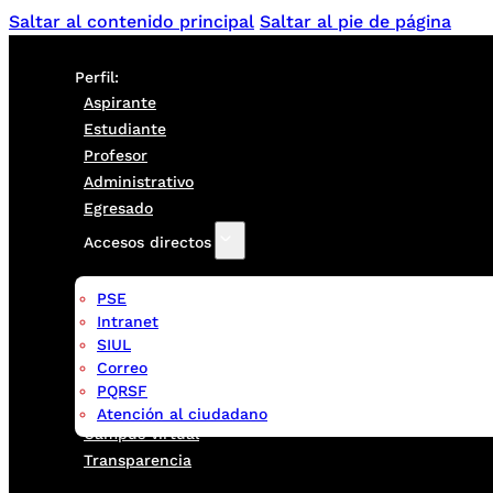
Saltar al contenido principal
Saltar al pie de página
Perfil:
Aspirante
Estudiante
Profesor
Administrativo
Egresado
Accesos directos
PSE
Intranet
SIUL
Correo
PQRSF
Atención al ciudadano
Campus virtual
Transparencia