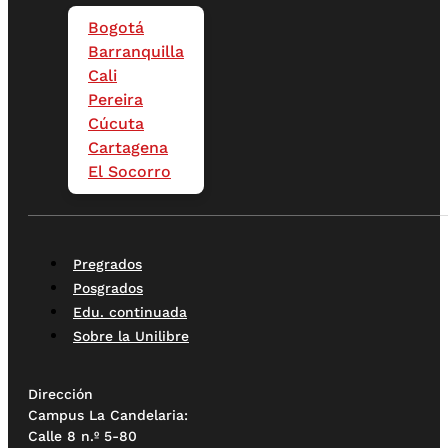
Bogotá
Barranquilla
Cali
Pereira
Cúcuta
Cartagena
El Socorro
Pregrados
Posgrados
Edu. continuada
Sobre la Unilibre
Dirección
Campus La Candelaria:
Calle 8 n.º 5-80