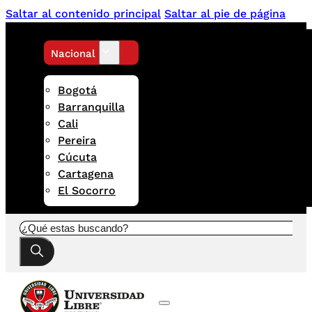
Saltar al contenido principal
Saltar al pie de página
Nacional
Bogotá
Barranquilla
Cali
Pereira
Cúcuta
Cartagena
El Socorro
Buscar