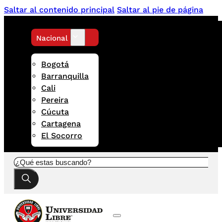
Saltar al contenido principal
Saltar al pie de página
Nacional
Bogotá
Barranquilla
Cali
Pereira
Cúcuta
Cartagena
El Socorro
Buscar