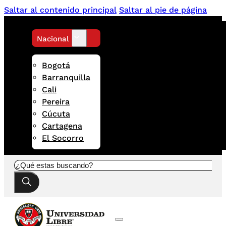
Saltar al contenido principal
Saltar al pie de página
Nacional
Bogotá
Barranquilla
Cali
Pereira
Cúcuta
Cartagena
El Socorro
Buscar