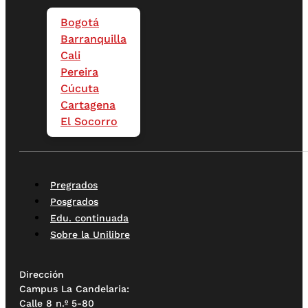
Bogotá
Barranquilla
Cali
Pereira
Cúcuta
Cartagena
El Socorro
Pregrados
Posgrados
Edu. continuada
Sobre la Unilibre
Dirección
Campus La Candelaria:
Calle 8 n.º 5-80