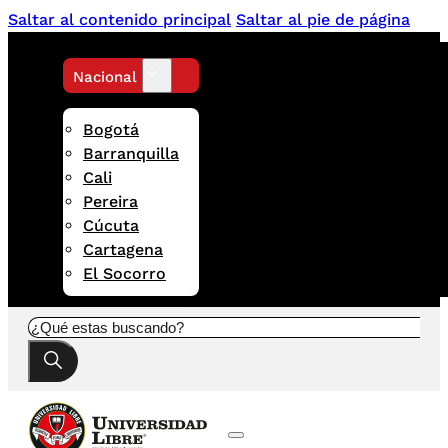
Saltar al contenido principal
Saltar al pie de página
Nacional
Bogotá
Barranquilla
Cali
Pereira
Cúcuta
Cartagena
El Socorro
Buscar