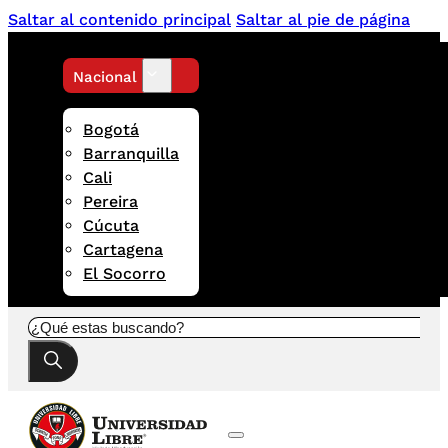
Saltar al contenido principal
Saltar al pie de página
Nacional
Bogotá
Barranquilla
Cali
Pereira
Cúcuta
Cartagena
El Socorro
Buscar