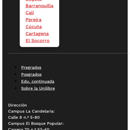
Barranquilla
Cali
Pereira
Cúcuta
Cartagena
El Socorro
Pregrados
Posgrados
Edu. continuada
Sobre la Unilibre
Dirección
Campus La Candelaria:
Calle 8 n.º 5-80
Campus El Bosque Popular:
Carrera 70 n.º 53-40