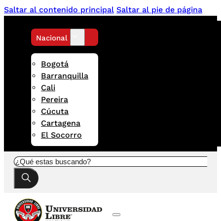
Saltar al contenido principal
Saltar al pie de página
Nacional
Bogotá
Barranquilla
Cali
Pereira
Cúcuta
Cartagena
El Socorro
Buscar