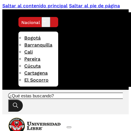
Saltar al contenido principal
Saltar al pie de página
Nacional
Bogotá
Barranquilla
Cali
Pereira
Cúcuta
Cartagena
El Socorro
Buscar