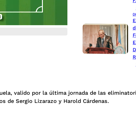
F
0
E
d
F
E
D
R
la, valido por la última jornada de las eliminatori
os de Sergio Lizarazo y Harold Cárdenas.