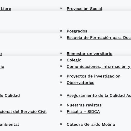
 Libre
Proyección Social
Posgrados
Escuela de Formación para Doc
o
Bienestar universitario
Colegio
rio
Comunicaciones, información y
Proyectos de investigación
Observatorios
de Calidad
Aseguramiento de la Calidad A
Nuestras revistas
onal del Servicio Civil
Fiscalía – SIDCA
Ambiental
Cátedra Gerardo Molina