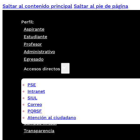
Saltar al contenido principal
Saltar al pie de página
Perfil:
Aspirante
Estudiante
Profesor
Administrativo
Egresado
Accesos directos
PSE
Intranet
SIUL
Correo
PQRSF
Atención al ciudadano
Campus virtual
Transparencia