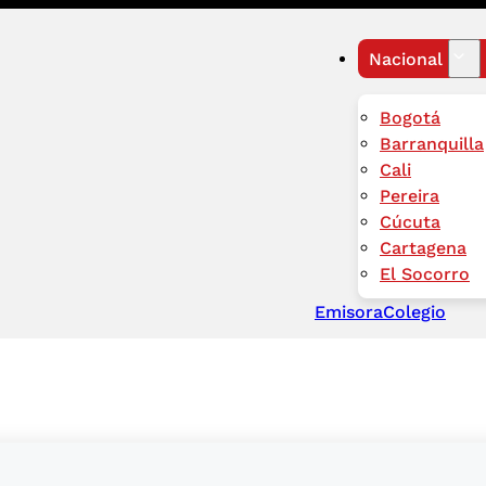
Nacional
Bogotá
Barranquilla
Cali
Pereira
Cúcuta
Cartagena
El Socorro
Emisora
Colegio