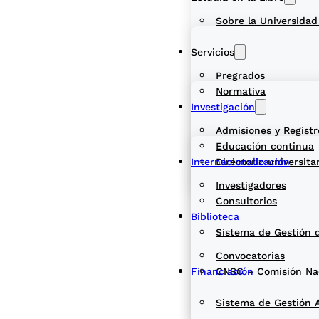
Sobre la Universidad
Servicios
Pregrados
Normativa
Investigación
Admisiones y Registr
Educación continua
Internacionalización
Directorio universita
Investigadores
Consultorios
Biblioteca
Sistema de Gestión 
Convocatorias
Financiación
CNSC – Comisión Naci
Sistema de Gestión 