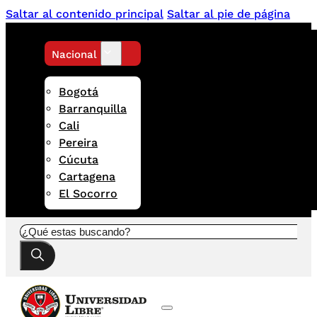
Saltar al contenido principal
Saltar al pie de página
Nacional
Bogotá
Barranquilla
Cali
Pereira
Cúcuta
Cartagena
El Socorro
Buscar