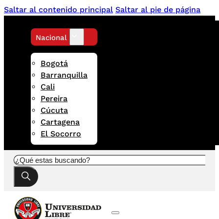
Saltar al contenido principal
Saltar al pie de página
Nacional
Bogotá
Barranquilla
Cali
Pereira
Cúcuta
Cartagena
El Socorro
Buscar