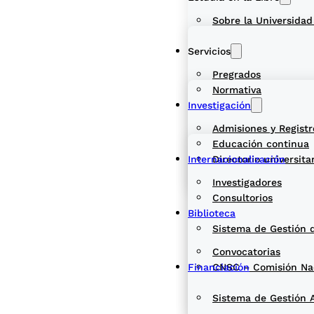
Sobre la Universidad
Servicios
Pregrados
Normativa
Investigación
Admisiones y Registr
Educación continua
Internacionalización
Directorio universita
Investigadores
Consultorios
Biblioteca
Sistema de Gestión 
Convocatorias
Financiación
CNSC – Comisión Naci
Sistema de Gestión 