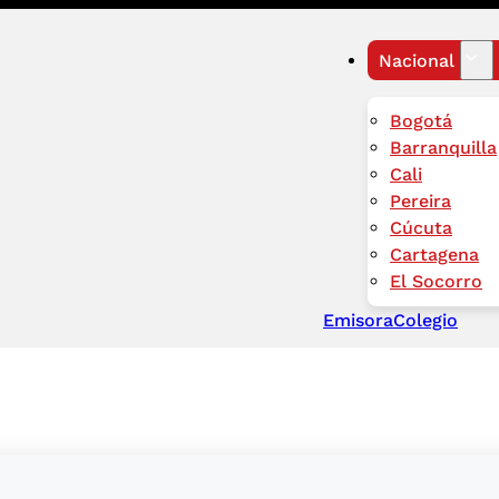
Nacional
Bogotá
Barranquilla
Cali
Pereira
Cúcuta
Cartagena
El Socorro
Emisora
Colegio