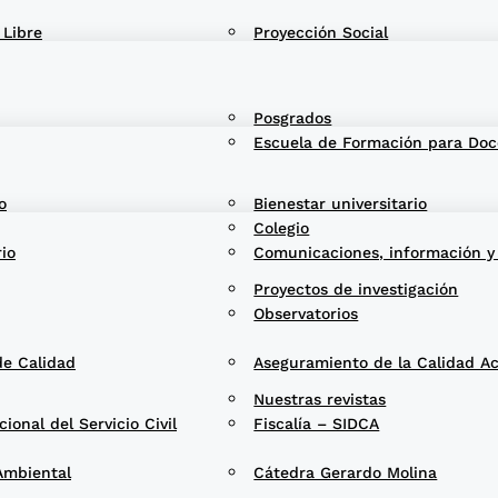
 Libre
Proyección Social
Posgrados
Escuela de Formación para Doc
o
Bienestar universitario
Colegio
rio
Comunicaciones, información y
Proyectos de investigación
Observatorios
de Calidad
Aseguramiento de la Calidad A
Nuestras revistas
onal del Servicio Civil
Fiscalía – SIDCA
Ambiental
Cátedra Gerardo Molina