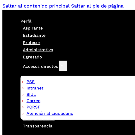
Saltar al contenido principal
Saltar al pie de página
Perfil:
Aspirante
Estudiante
Profesor
Administrativo
Egresado
Accesos directos
PSE
Intranet
SIUL
Correo
PQRSF
Atención al ciudadano
Campus virtual
Transparencia